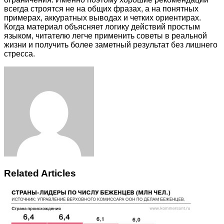
всегда строятся не на общих фразах, а на понятных
примерах, аккуратных выводах и четких ориентирах.
Когда материал объясняет логику действий простым
языком, читателю легче применить советы в реальной
жизни и получить более заметный результат без лишнего
стресса.
Facebook
Twitter
LinkedIn
Tumblr
Pinterest
Reddit
VKontakte
Odnoklassniki
Skype
WhatsApp
Telegram
Viber
Share
Print
via
Email
Related Articles