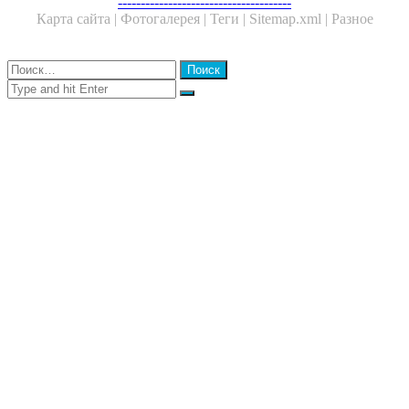
Facebook
Twitter
WhatsApp
Telegram
--------------------------------------
Карта сайта |
Фотогалерея |
Теги |
Sitemap.xml |
Разное
Close
Найти:
Close
Search
for