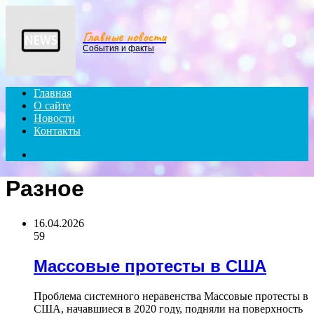
Menu
Главные новости
События и факты
Главная
О сайте
Новости
Контакты
Search
for
Разное
16.04.2026
59
Массовые протесты в США
Проблема системного неравенства Массовые протесты в
США, начавшиеся в 2020 году, подняли на поверхность