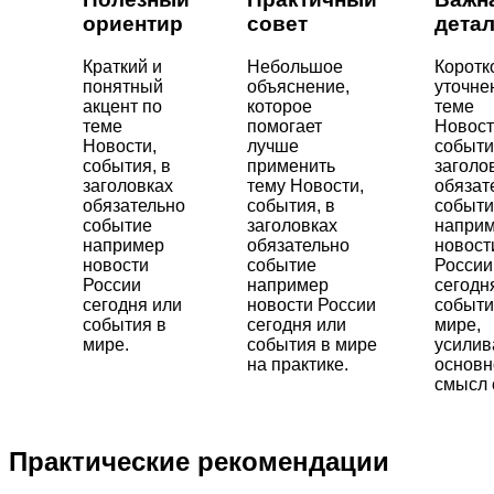
ориентир
совет
дета
Краткий и
Небольшое
Коротк
понятный
объяснение,
уточне
акцент по
которое
теме
теме
помогает
Новост
Новости,
лучше
событи
события, в
применить
заголо
заголовках
тему Новости,
обязат
обязательно
события, в
событи
событие
заголовках
напри
например
обязательно
новост
новости
событие
России
России
например
сегодн
сегодня или
новости России
событи
события в
сегодня или
мире,
мире.
события в мире
усили
на практике.
основн
смысл 
Практические рекомендации