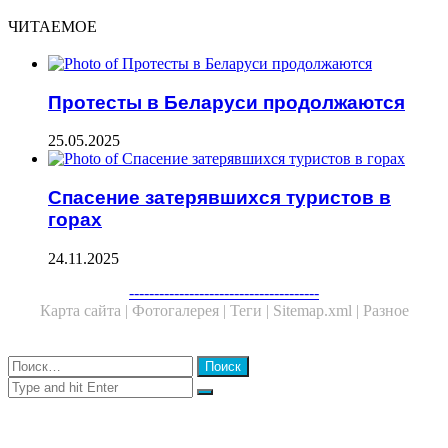
ЧИТАЕМОЕ
Протесты в Беларуси продолжаются
25.05.2025
Спасение затерявшихся туристов в
горах
24.11.2025
Facebook
Twitter
WhatsApp
Telegram
--------------------------------------
Карта сайта |
Фотогалерея |
Теги |
Sitemap.xml |
Разное
Close
Найти:
Close
Search
for