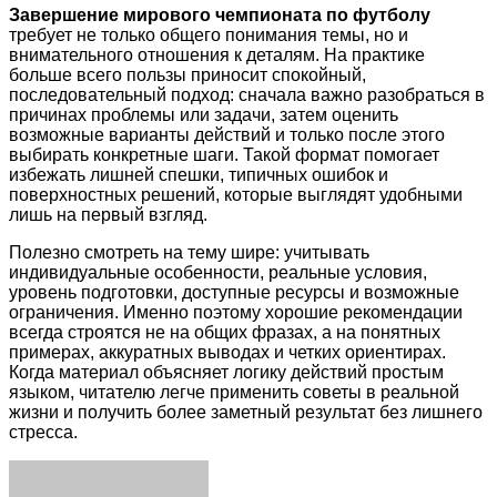
Завершение мирового чемпионата по футболу
требует не только общего понимания темы, но и
внимательного отношения к деталям. На практике
больше всего пользы приносит спокойный,
последовательный подход: сначала важно разобраться в
причинах проблемы или задачи, затем оценить
возможные варианты действий и только после этого
выбирать конкретные шаги. Такой формат помогает
избежать лишней спешки, типичных ошибок и
поверхностных решений, которые выглядят удобными
лишь на первый взгляд.
Полезно смотреть на тему шире: учитывать
индивидуальные особенности, реальные условия,
уровень подготовки, доступные ресурсы и возможные
ограничения. Именно поэтому хорошие рекомендации
всегда строятся не на общих фразах, а на понятных
примерах, аккуратных выводах и четких ориентирах.
Когда материал объясняет логику действий простым
языком, читателю легче применить советы в реальной
жизни и получить более заметный результат без лишнего
стресса.
Facebook
Twitter
LinkedIn
Tumblr
Pinterest
Reddit
VKontakte
Odnoklassniki
Skype
WhatsApp
Telegram
Viber
Share
Print
via