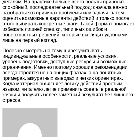
деталям. На практике больше всего пользы приносит
спокойный, последовательный подход: сначала важно
разобраться в причинах проблемы или задачи, затем
оценить возможные варианты действий и только после
этого выбирать конкретные шаги. Такой формат помогает
избежать лишней спешки, типичных ошибок и
поверхностных решений, которые выглядят удобными
лишь на первый взгляд.
Полезно смотреть на тему шире: учитывать
индивидуальные особенности, реальные условия,
уровень подготовки, доступные ресурсы и возможные
ограничения. Именно поэтому хорошие рекомендации
всегда строятся не на общих фразах, а на понятных
примерах, аккуратных выводах и четких ориентирах.
Когда материал объясняет логику действий простым
языком, читателю легче применить советы в реальной
жизни и получить более заметный результат без лишнего
стресса.
Facebook
Twitter
LinkedIn
Tumblr
Pinterest
Reddit
VKontakte
Odnoklassniki
Skype
WhatsApp
Telegram
Viber
Share
Print
via
Email