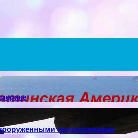
Америке
 вооруженными группировками