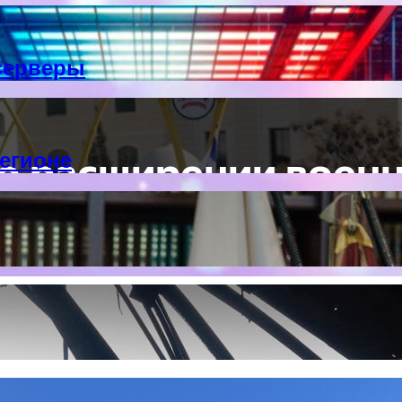
серверы
егионе