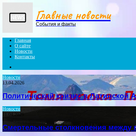
Menu
Главные новости
События и факты
Главная
О сайте
Новости
Контакты
Search
for
Новости
13.04.2026
Политический кризис в Латинской 
Новости
11.04.2026
Смертельные столкновения между