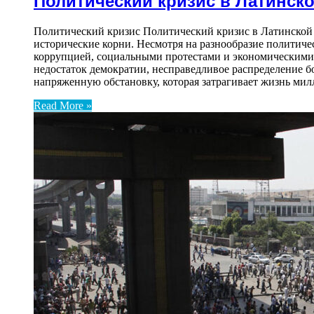
Политический кризис в Латинск
Политический кризис Политический кризис в Латинской А
исторические корни. Несмотря на разнообразие политиче
коррупцией, социальными протестами и экономическими
недостаток демократии, несправедливое распределение 
напряженную обстановку, которая затрагивает жизнь ми
Read More »