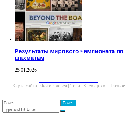
Результаты мирового чемпионата по
шахматам
25.01.2026
Facebook
Twitter
WhatsApp
Telegram
--------------------------------------
Карта сайта |
Фотогалерея |
Теги |
Sitemap.xml |
Разное
Close
Найти:
Close
Search
for