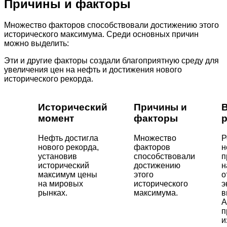
Причины и факторы
Множество факторов способствовали достижению этого
исторического максимума. Среди основных причин
можно выделить:
Эти и другие факторы создали благоприятную среду для
увеличения цен на нефть и достижения нового
исторического рекорда.
Исторический
Причины и
В
момент
факторы
Нефть достигла
Множество
Р
нового рекорда,
факторов
н
установив
способствовали
п
исторический
достижению
н
максимум цены
этого
о
на мировых
исторического
э
рынках.
максимума.
в
А
п
и