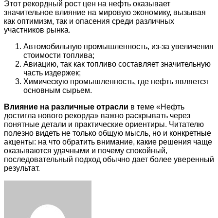
Этот рекордный рост цен на нефть оказывает
значительное влияние на мировую экономику, вызывая
как оптимизм, так и опасения среди различных
участников рынка.
Автомобильную промышленность, из-за увеличения
стоимости топлива;
Авиацию, так как топливо составляет значительную
часть издержек;
Химическую промышленность, где нефть является
основным сырьем.
Влияние на различные отрасли
в теме «Нефть
достигла нового рекорда» важно раскрывать через
понятные детали и практические ориентиры. Читателю
полезно видеть не только общую мысль, но и конкретные
акценты: на что обратить внимание, какие решения чаще
оказываются удачными и почему спокойный,
последовательный подход обычно дает более уверенный
результат.
Facebook
Twitter
LinkedIn
Tumblr
Pinterest
Reddit
VKontakte
Odnoklassniki
Skype
WhatsApp
Telegram
Viber
Share
Print
via
Email