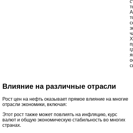
с
т
А
т
с
з
ч
Х
п
г
я
о
с
Влияние на различные отрасли
Рост цен на нефть оказывает прямое влияние на многие
отрасли экономики, включая:
Этот рост также может повлиять на инфляцию, курс
валют и общую экономическую стабильность во многих
странах.